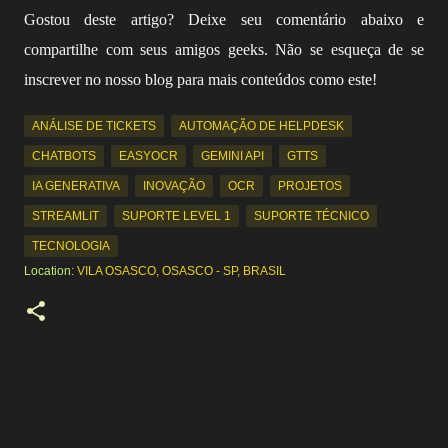
Gostou deste artigo? Deixe seu comentário abaixo e
compartilhe com seus amigos geeks. Não se esqueça de se
inscrever no nosso blog para mais conteúdos como este!
ANÁLISE DE TICKETS
AUTOMAÇÃO DE HELPDESK
CHATBOTS
EASYOCR
GEMINI API
GTTS
IA GENERATIVA
INOVAÇÃO
OCR
PROJETOS
STREAMLIT
SUPORTE LEVEL 1
SUPORTE TÉCNICO
TECNOLOGIA
Location:
VILA OSASCO, OSASCO - SP, BRASIL
C
o