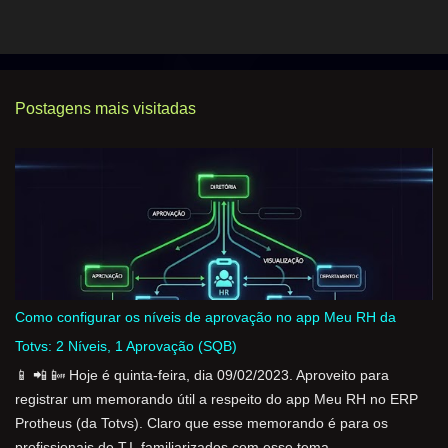
m
e
n
t
Postagens mais visitadas
á
r
i
o
s
Como configurar os níveis de aprovação no app Meu RH da
Totvs: 2 Níveis, 1 Aprovação (SQB)
📱 📲 📴 Hoje é quinta-feira, dia 09/02/2023. Aproveito para
registrar um memorando útil a respeito do app Meu RH no ERP
Protheus (da Totvs). Claro que esse memorando é para os
profissionais de T.I. familiarizados com esse tema.