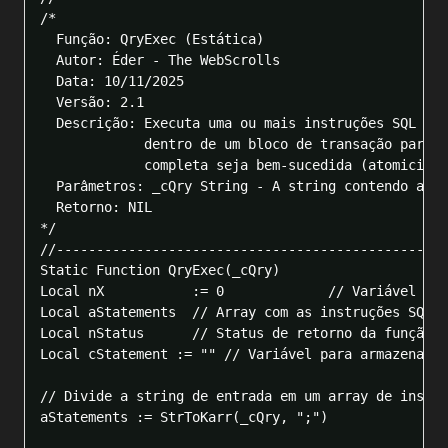
/*

  Função: QryExec (Estática)

  Autor: Éder - The WebScrolls

  Data: 10/11/2025

  Versão: 2.1

  Descrição: Executa uma ou mais instruções SQL sep
             dentro de um bloco de transação para g
             completa seja bem-sucedida (atomicidad
  Parâmetros: _cQry String - A string contendo as i
  Retorno: NIL

*/

//-------------------------------------------------
Static Function QryExec(_cQry)

Local nX           := 0             // Variável de 
Local aStatements  // Array com as instruções SQL s
Local nStatus      // Status de retorno da função T
Local cStatement := "" // Variável para armazenar c
// Divide a string de entrada em um array de instru
aStatements := StrToKarr(_cQry, ";")
