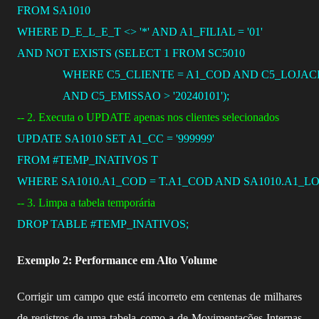
FROM
 SA1010
WHERE
 D_E_L_E_T 
<>
'*'
AND
 A1_FILIAL 
=
'01'
AND
NOT
EXISTS
 (
SELECT
1
FROM
 SC5010 
WHERE
 C5_CLIENTE 
=
 A1_COD 
AND
 C5_LOJACL
AND
 C5_EMISSAO 
>
'20240101'
);
-- 2. Executa o UPDATE apenas nos clientes selecionados
UPDATE SA1010 
SET
 A1_CC 
=
'999999'
FROM
 #TEMP_INATIVOS T
WHERE
 SA1010.A1_COD 
=
 T.A1_COD 
AND
 SA1010.A1_LO
-- 3. Limpa a tabela temporária
DROP
TABLE
 #TEMP_INATIVOS;
Exemplo 2: Performance em Alto Volume
Corrigir um campo que está incorreto em centenas de milhares
de registros de uma tabela como a de Movimentações Internas