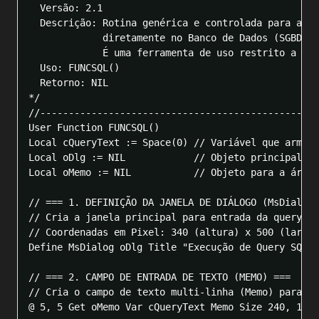
  Versão: 2.1

  Descrição: Rotina genérica e controlada para a ex
             diretamente no Banco de Dados (SGBD) a
             É uma ferramenta de uso restrito a pro
  Uso: FUNCSQL()

  Retorno: NIL

*/

//-------------------------------------------------
User Function FUNCSQL()

Local cQueryText := Space(0) // Variável que armaze
Local oDlg := NIL            // Objeto principal do
Local oMemo := NIL           // Objeto para a área 
// === 1. DEFINIÇÃO DA JANELA DE DIÁLOGO (MsDialog)
// Cria a janela principal para entrada da query SQ
// Coordenadas em Pixel: 340 (altura) x 500 (largur
Define MsDialog oDlg Title "Execução de Query SQL A
// === 2. CAMPO DE ENTRADA DE TEXTO (MEMO) ===

// Cria o campo de texto multi-linha (Memo) para o 
@ 5, 5 Get oMemo Var cQueryText Memo Size 240, 145 