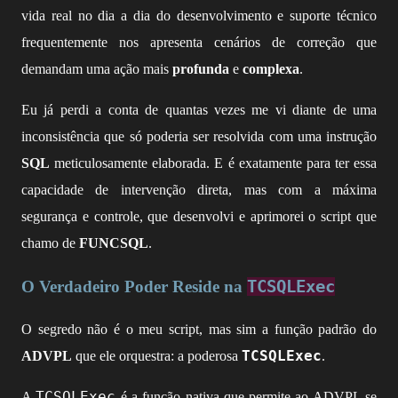
vida real no dia a dia do desenvolvimento e suporte técnico
frequentemente nos apresenta cenários de correção que
demandam uma ação mais
profunda
e
complexa
.
Eu já perdi a conta de quantas vezes me vi diante de uma
inconsistência que só poderia ser resolvida com uma instrução
SQL
meticulosamente elaborada. E é exatamente para ter essa
capacidade de intervenção direta, mas com a máxima
segurança e controle, que desenvolvi e aprimorei o script que
chamo de
FUNCSQL
.
O Verdadeiro Poder Reside na
TCSQLExec
O segredo não é o meu script, mas sim a função padrão do
TCSQLExec
ADVPL
que ele orquestra: a poderosa
.
TCSQLExec
A
é a função nativa que permite ao ADVPL se