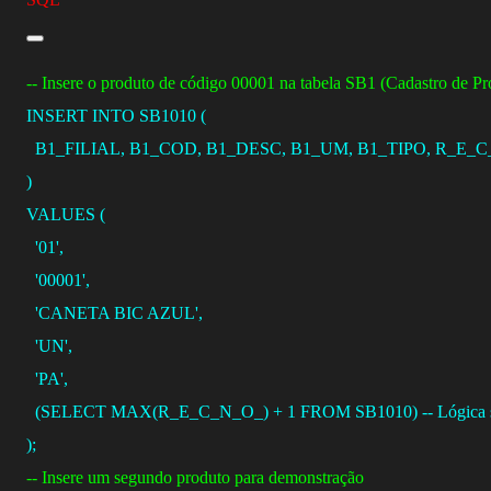
-- Insere o produto de código 00001 na tabela SB1 (Cadastro de Pr
INSERT
INTO
 SB1010 (
  B1_FILIAL, B1_COD, B1_DESC, B1_UM, B1_TIPO, R_E_
)
VALUES
 (
'01'
, 
'00001'
, 
'CANETA BIC AZUL'
, 
'UN'
, 
'PA'
,
  (
SELECT
MAX
(R_E_C_N_O_) 
+
1
FROM
 SB1010) 
-- Lógica
);
-- Insere um segundo produto para demonstração