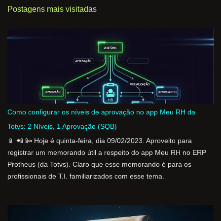
t
Postagens mais visitadas
á
r
i
o
s
Como configurar os níveis de aprovação no app Meu RH da
Totvs: 2 Níveis, 1 Aprovação (SQB)
📱 📲 📴 Hoje é quinta-feira, dia 09/02/2023. Aproveito para
registrar um memorando útil a respeito do app Meu RH no ERP
Protheus (da Totvs). Claro que esse memorando é para os
profissionais de T.I. familiarizados com esse tema.