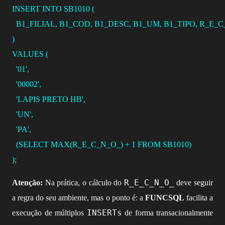
INSERT
INTO
 SB1010 (
  B1_FILIAL, B1_COD, B1_DESC, B1_UM, B1_TIPO, R_E_
)
VALUES
 (
'01'
, 
'00002'
, 
'LAPIS PRETO HB'
, 
'UN'
, 
'PA'
,
  (
SELECT
MAX
(R_E_C_N_O_) 
+
1
FROM
 SB1010) 
);
R_E_C_N_O_
Atenção:
Na prática, o cálculo do
deve seguir
a regra do seu ambiente, mas o ponto é: a
FUNCSQL
facilita a
INSERTs
execução de múltiplos
de forma transacionalmente