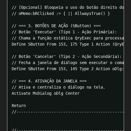
// [Opcional] Bloqueia o uso do botão direito do mo
// oMemo:bRClicked := { || AllwaysTrue() }

// === 3. BOTÕES DE AÇÃO (SButton) ===

// Botão 'Executar' (Tipo 1 - Ação Primária):

// Chama a função estática QryExec para processar a
Define SButton From 153, 175 Type 1 Action (QryExec
// Botão 'Cancelar' (Tipo 2 - Ação Secundária):

// Fecha a janela de diálogo sem executar o comando
Define SButton From 153, 145 Type 2 Action oDlg:End
// === 4. ATIVAÇÃO DA JANELA ===

// Ativa e centraliza o diálogo na tela.

Activate MsDialog oDlg Center

Return

//-------------------------------------------------
//-------------------------------------------------