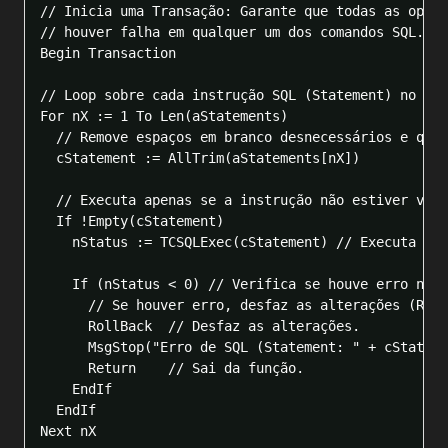
// Inicia uma Transação: Garante que todas as opera
// houver falha em qualquer um dos comandos SQL.

Begin Transaction

// Loop sobre cada instrução SQL (Statement) no arr
For nX := 1 To Len(aStatements)

  // Remove espaços em branco desnecessários e queb
  cStatement := AllTrim(aStatements[nX])

  // Executa apenas se a instrução não estiver vazi
  If !Empty(cStatement)

    nStatus := TCSQLExec(cStatement) // Executa a i
    If (nStatus < 0) // Verifica se houve erro na e
      // Se houver erro, desfaz as alterações (ROLL
      RollBack  // Desfaz as alterações.

      MsgStop("Erro de SQL (Statement: " + cStateme
      Return    // Sai da função.

    EndIf

  EndIf

Next nX
