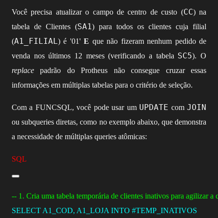
CC
Você precisa atualizar o campo de centro de custo (
) na
SA1
tabela de Clientes (
) para todos os clientes cuja filial
A1_FILIAL
(
) é '01'
E
que não fizeram nenhum pedido de
SC5
venda nos últimos 12 meses (verificando a tabela
). O
replace
padrão do Protheus não consegue cruzar essas
informações em múltiplas tabelas para o critério de seleção.
UPDATE
JOIN
Com a FUNCSQL, você pode usar um
com
ou subqueries diretas, como no exemplo abaixo, que demonstra
a necessidade de múltiplas queries atômicas:
SQL
-- 1. Cria uma tabela temporária de clientes inativos para agilizar a 
SELECT
 A1_COD, A1_LOJA 
INTO
 #TEMP_INATIVOS