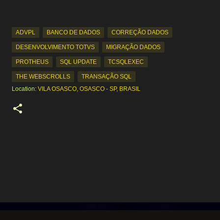
ADVPL
BANCO DE DADOS
CORREÇÃO DADOS
DESENVOLVIMENTO TOTVS
MIGRAÇÃO DADOS
PROTHEUS
SQL UPDATE
TCSQLEXEC
THE WEBSCROLLS
TRANSAÇÃO SQL
Location:
VILA OSASCO, OSASCO - SP, BRASIL
C
o
m
e
n